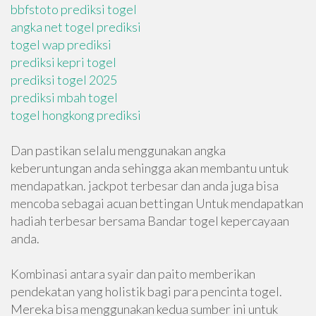
bbfstoto prediksi togel
angka net togel prediksi
togel wap prediksi
prediksi kepri togel
prediksi togel 2025
prediksi mbah togel
togel hongkong prediksi
Dan pastikan selalu menggunakan angka
keberuntungan anda sehingga akan membantu untuk
mendapatkan. jackpot terbesar dan anda juga bisa
mencoba sebagai acuan bettingan Untuk mendapatkan
hadiah terbesar bersama Bandar togel kepercayaan
anda.
Kombinasi antara syair dan paito memberikan
pendekatan yang holistik bagi para pencinta togel.
Mereka bisa menggunakan kedua sumber ini untuk