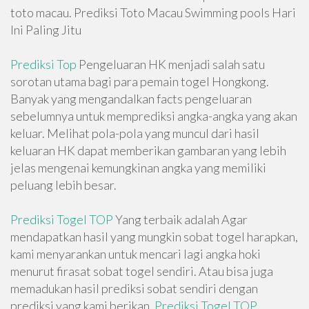
toto macau. Prediksi Toto Macau Swimming pools Hari
Ini Paling Jitu
Prediksi Top
Pengeluaran HK menjadi salah satu
sorotan utama bagi para pemain togel Hongkong.
Banyak yang mengandalkan facts pengeluaran
sebelumnya untuk memprediksi angka-angka yang akan
keluar. Melihat pola-pola yang muncul dari hasil
keluaran HK dapat memberikan gambaran yang lebih
jelas mengenai kemungkinan angka yang memiliki
peluang lebih besar.
Prediksi Togel TOP
Yang terbaik adalah Agar
mendapatkan hasil yang mungkin sobat togel harapkan,
kami menyarankan untuk mencari lagi angka hoki
menurut firasat sobat togel sendiri. Atau bisa juga
memadukan hasil prediksi sobat sendiri dengan
prediksi yang kami berikan.
Prediksi Togel TOP