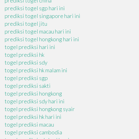
prediksi togel china
prediksi togel sgp hari ini
prediksi togel singapore hari ini
prediksi togel jitu
prediksi togel macau hari ini
prediksi togel hongkong hari ini
togel prediksi hari ini
togel prediksi hk
togel prediksi sdy
togel prediksi hk malam ini
togel prediksi sgp
togel prediksi sakti
togel prediksi hongkong
togel prediksi sdy hari ini
togel prediksi hongkong syair
togel prediksi hk hari ini
togel prediksi macau
togel prediksi cambodia