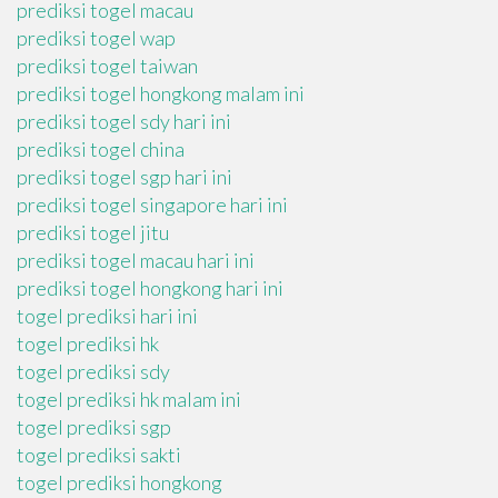
prediksi togel macau
prediksi togel wap
prediksi togel taiwan
prediksi togel hongkong malam ini
prediksi togel sdy hari ini
prediksi togel china
prediksi togel sgp hari ini
prediksi togel singapore hari ini
prediksi togel jitu
prediksi togel macau hari ini
prediksi togel hongkong hari ini
togel prediksi hari ini
togel prediksi hk
togel prediksi sdy
togel prediksi hk malam ini
togel prediksi sgp
togel prediksi sakti
togel prediksi hongkong