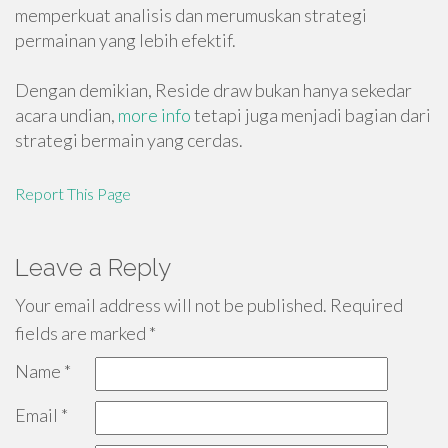
memperkuat analisis dan merumuskan strategi
permainan yang lebih efektif.
Dengan demikian, Reside draw bukan hanya sekedar
acara undian,
more info
tetapi juga menjadi bagian dari
strategi bermain yang cerdas.
Report This Page
Leave a Reply
Your email address will not be published.
Required
fields are marked
*
Name
*
Email
*